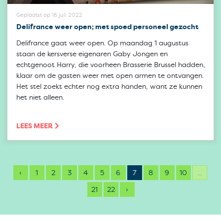
Geplaatst op 16 juli 2022
Delifrance weer open; met spoed personeel gezocht
Delifrance gaat weer open. Op maandag 1 augustus
staan de kersverse eigenaren Gaby Jongen en
echtgenoot Harry, die voorheen Brasserie Brussel hadden,
klaar om de gasten weer met open armen te ontvangen.
Het stel zoekt echter nog extra handen, want ze kunnen
het niet alleen.
LEES MEER
‹
1
2
3
4
5
6
7
8
9
10
...
21
22
›