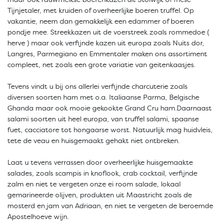
maar ook rauwmelkse boerenkazen uit Stolwijk of friese
Tijnjetaler, met kruiden of overheerlijke boeren truffel. Op
vakantie, neem dan gemakkelijk een edammer of boeren
pondje mee. Streekkazen uit de voerstreek zoals rommedoe (
herve ) maar ook verfijnde kazen uit europa zoals Nuits dor,
Langres, Parmegiano en Emmentaler maken ons assortiment
compleet, net zoals een grote variatie van geitenkaasjes.
Tevens vindt u bij ons allerlei verfijnde charcuterie zoals
diversen soorten ham met o.a. Italiaanse Parma, Belgische
Ghanda maar ook mooie gekookte Grand Cru ham.Daarnaast
salami soorten uit heel europa, van truffel salami, spaanse
fuet, cacciatore tot hongaarse worst. Natuurlijk mag huidvleis,
tete de veau en huisgemaakt gehakt niet ontbreken.
Laat u tevens verrassen door overheerlijke huisgemaakte
salades, zoals scampis in knoflook, crab cocktail, verfijnde
zalm en niet te vergeten onze ei room salade, lokaal
gemarineerde olijven, produkten uit Maastricht zoals de
mosterd en jam van Adriaan, en niet te vergeten de beroemde
Apostelhoeve wijn.