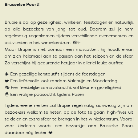
Brusselse Poort!
Brupie is dol op gezelligheid, winkelen, feestdagen én natuurlijk
op alle bezoekers van jong tot oud. Daarom zul je hem
regelmatig tegenkomen tijdens verschillende evenementen en
activiteiten in het winkelcentrum. 📸✨
Maar Brupie is niet zomaar een mascotte… hij houdt ervan
om zich helemaal aan te passen aan het seizoen en de sfeer.
Zo verschijnt hij gedurende het jaar in allerlei leuke outfits:
🎄 Een gezellige kerstoutfit tijdens de feestdagen
❤️ Een liefdevolle look rondom Valentijn en Moederdag
🎭 Een feestelijke carnavalsoutfit vol kleur en gezelligheid
🐣 Een vrolijke paasoutfit tijdens Pasen
Tijdens evenementen zal Brupie regelmatig aanwezig zijn om
bezoekers welkom te heten, op de foto te gaan, high-fives uit
te delen en extra sfeer te brengen in het winkelcentrum. Vooral
voor kinderen wordt een bezoekje aan Brusselse Poort
daardoor nóg leuker. ❤️